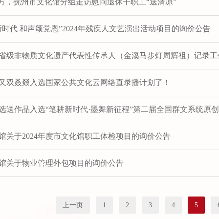
”方，抚州市文化馆分组走访慰问退休干职工“送清凉”
新时代 和声颂党恩”2024年残疾人文艺演出活动项目的询价公告
4年省级非物质文化遗产代表性传承人（金溪马步灯周辉祖）记录
又双叒叕入选国家公共文化云网络直录播计划了！
选送作品入选“笔耕新时代·墨舞新征程”第二届全国群文系统原
馆关于2024年度市文化馆职工体检项目的询价公告
馆关于物业管理外包项目的询价公告
上一页
1
2
3
4
5