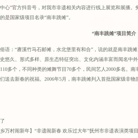
中心”官方抖音号，对我市非遗相关内容进行线上展览和展播。
的是国家级项目名录“南丰跳傩”。
“南丰跳傩”项目简介
俗语：“赓溪竹马石邮傩，水北堡里有和合”，说的就是南丰跳
史悠久、形式多样、原生态特征突出、文化内涵丰富而闻名中外
110多个，不同种类的傩舞节目70多个，民间艺人2000多名
们送去新春的祝福。2006年5月，南丰跳傩列入首批国家级非物
了
乡万村闹新年】“非遗闹新春 欢乐过大年”抚州市非遗表演类项