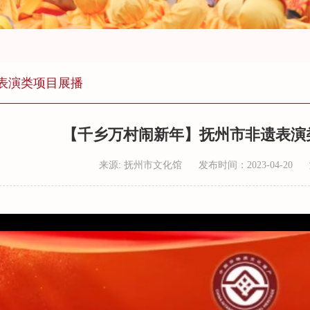
表演类项目展播
【千乡万村闹新年】抚州市非遗表演
来源: 抚州市文化馆
发布时间：2023-04-20
75%
100%